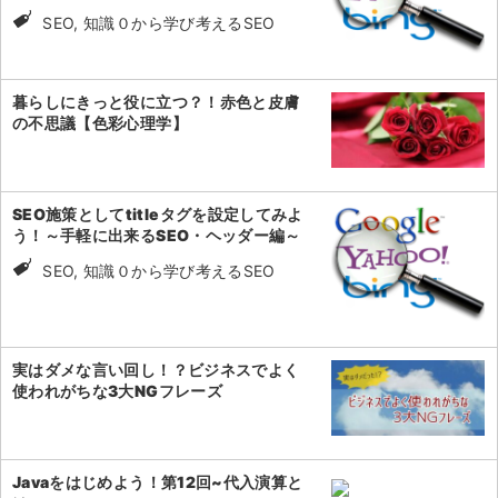
SEO, 知識０から学び考えるSEO
暮らしにきっと役に立つ？！赤色と皮膚
の不思議【色彩心理学】
SEO施策としてtitleタグを設定してみよ
う！～手軽に出来るSEO・ヘッダー編～
SEO, 知識０から学び考えるSEO
実はダメな言い回し！？ビジネスでよく
使われがちな3大NGフレーズ
Javaをはじめよう！第12回~代入演算と