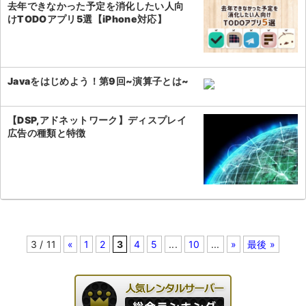
去年できなかった予定を消化したい人向
けTODOアプリ5選【iPhone対応】
Javaをはじめよう！第9回~演算子とは~
【DSP,アドネットワーク】ディスプレイ
広告の種類と特徴
3 / 11
«
1
2
3
4
5
...
10
...
»
最後 »