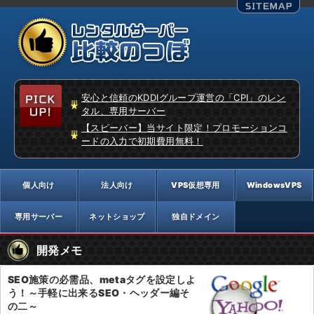
安心と信頼のKDDIグループ運営の「CPI」のレン
タル、専用サーバー
【スピーバー】当サイト限定！プロモーションコ
ードの入力で初期費用無料！
開発メモ
SEO施策の必需品、metaタグを設定しよ
う！～手軽に出来るSEO・ヘッダー編そ
の二～