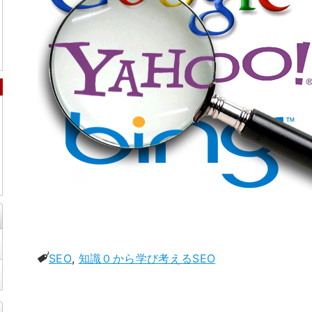
SEO
,
知識０から学び考えるSEO