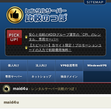
安心と信頼のKDDIグループ運営の「CPI」のレン
タル、専用サーバー
【スピーバー】当サイト限定！プロモーションコ
ードの入力で初期費用無料！
maid4u
- レンタルサーバー比較のつぼ！
maid4u