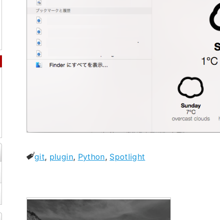
git
,
plugin
,
Python
,
Spotlight