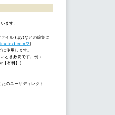
ています。
ファイル (.py)などの編集に
limetext.com/3
)
などに使用します。
たいとき必要です。例：
tor【有料】(
あなたのユーザディレクト