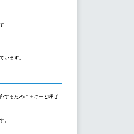
す。
ています。
識するために主キーと呼ば
す。