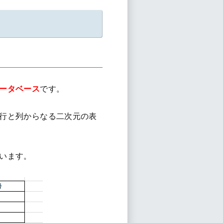
ータベース
です。
行と列からなる二次元の表
います。